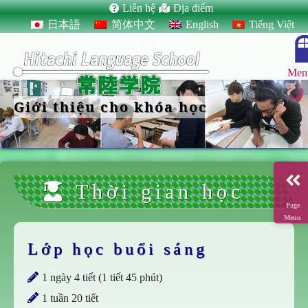
Liên hệ
Địa điểm
日本語
简体中文
English
Tiếng Việt
Men
Giới thiệu cho khóa học
Thời gian học
Page
Menu
Lớp học buổi sáng
1 ngày 4 tiết (1 tiết 45 phút)
1 tuần 20 tiết