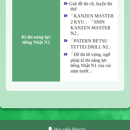
Giải đề thi cũ, luyện thi
thử
「KANZEN MASTER
2 KYU」「SHIN
KANZEN MASTER
N2」
Kì thi năng lực

「PATERN BETSU
tiếng Nhật N2
TETTEI DRILL N2」
「Đề thi từ vựng, ngữ
pháp kì thi năng lực
tiếng Nhật N1 của các
năm trước」
Học viện Hitachi