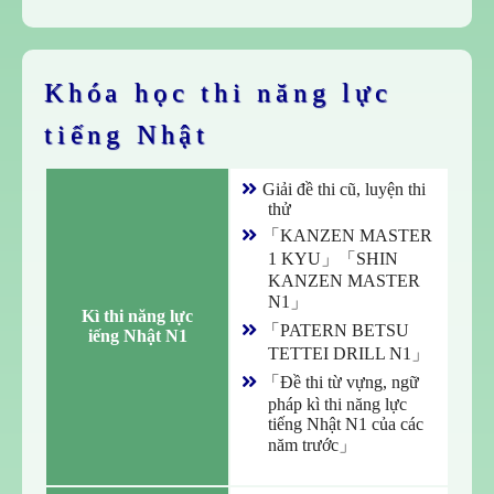
Khóa học thi năng lực 
tiếng Nhật
Giải đề thi cũ, luyện thi
thử
「KANZEN MASTER
1 KYU」「SHIN
KANZEN MASTER
N1」
Kì thi năng lực

「PATERN BETSU
iếng Nhật N1
TETTEI DRILL N1」
「Đề thi từ vựng, ngữ
pháp kì thi năng lực
tiếng Nhật N1 của các
năm trước」