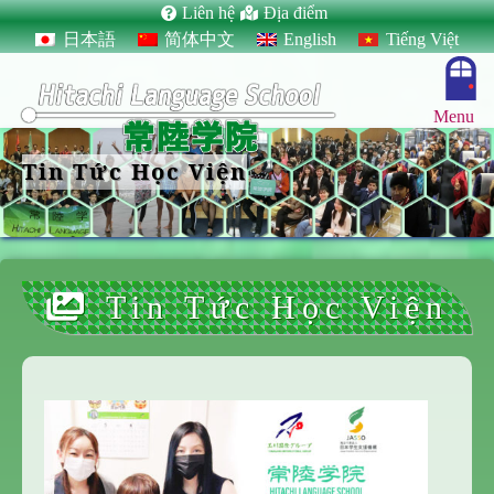
Liên hệ
Địa điểm
日本語
简体中文
English
Tiếng Việt
Menu
Tin Tức Học Viện
Tin Tức Học Viện