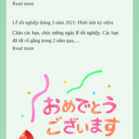
:
Read more
Lễ
Nhập
Lễ tốt nghiệp tháng 3 năm 2021: Hình ảnh kỷ niệm
Học
Chào các bạn, chúc mừng ngày lễ tốt nghiệp. Các bạn
2021
đã rất cố gắng trong 2 năm qua,…
:
Read more
Lễ
tốt
nghiệp
tháng
3
năm
2021:
Hình
ảnh
kỷ
niệm