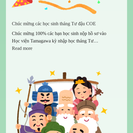
Chúc mừng các học sinh tháng Tư đậu COE
Chúc mừng 100% các bạn học sinh nộp hồ sơ vào
Học viện Tamagawa kỳ nhập học tháng Tư…
:
Read more
Chúc
mừng
các
học
sinh
tháng
Tư
đậu
COE