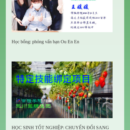
Học bổng: phỏng vấn bạn Ou En En
HỌC SINH TỐT NGHIỆP: CHUYỂN ĐỔI SANG