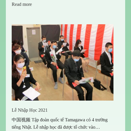
:
Read more
CHÚC
MỪNG
100%
CÁC
BẠN
ĐÃ
CÓ
TƯ
CÁCH
LƯU
TRÚ
Lễ Nhập Học 2021
中国视频 Tập đoàn quốc tế Tamagawa có 4 trường
tiếng Nhật. Lễ nhập học đã được tổ chức vào…