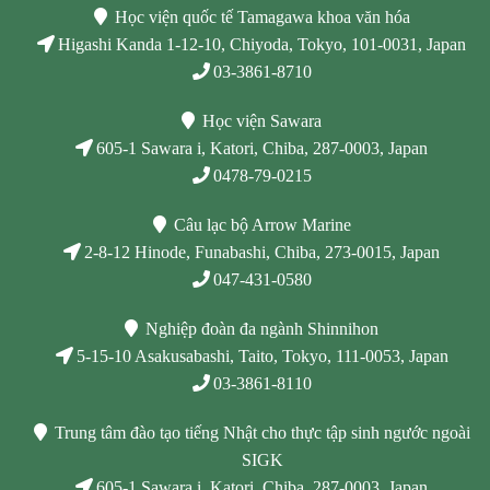
với
Học viện quốc tế Tamagawa khoa văn hóa
Trung
Higashi Kanda 1-12-10, Chiyoda, Tokyo, 101-0031, Japan
Quốc
03-3861-8710
Học viện Sawara
605-1 Sawara i, Katori, Chiba, 287-0003, Japan
0478-79-0215
Câu lạc bộ Arrow Marine
2-8-12 Hinode, Funabashi, Chiba, 273-0015, Japan
047-431-0580
Nghiệp đoàn đa ngành Shinnihon
5-15-10 Asakusabashi, Taito, Tokyo, 111-0053, Japan
03-3861-8110
Trung tâm đào tạo tiếng Nhật cho thực tập sinh ngước ngoài
SIGK
605-1 Sawara i, Katori, Chiba, 287-0003, Japan