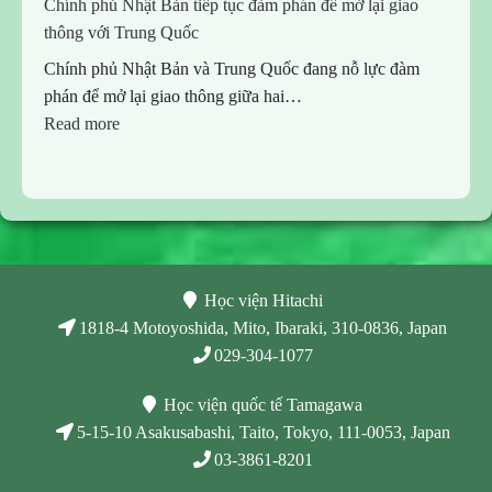
Chính phủ Nhật Bản tiếp tục đàm phán để mở lại giao
thông với Trung Quốc
Chính phủ Nhật Bản và Trung Quốc đang nỗ lực đàm
phán để mở lại giao thông giữa hai…
:
Read more
Chính
phủ
Nhật
Bản
tiếp
tục
Học viện Hitachi
đàm
1818-4 Motoyoshida, Mito, Ibaraki, 310-0836, Japan
phán
029-304-1077
để
mở
Học viện quốc tế Tamagawa
lại
5-15-10 Asakusabashi, Taito, Tokyo, 111-0053, Japan
giao
03-3861-8201
thông