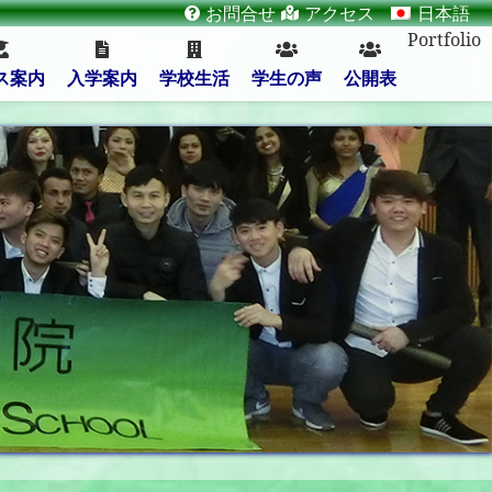
お問合せ
アクセス
日本語
Portfolio
ス案内
入学案内
学校生活
学生の声
公開表