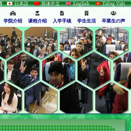
通
日本語
简体中文
English
Tiếng Việt
学院介绍
课程介绍
入学手续
学生生活
卒業生の声